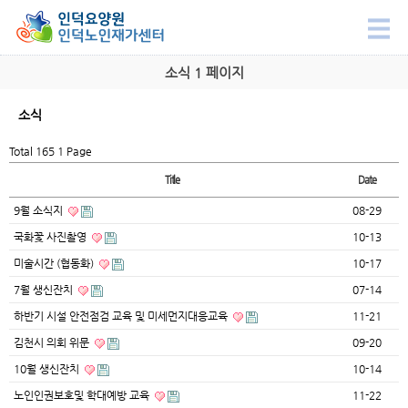
소식 1 페이지
소식
Total 165
1 Page
Title
Date
9월 소식지
08-29
국화꽃 사진촬영
10-13
미술시간 (협동화)
10-17
7월 생신잔치
07-14
하반기 시설 안전점검 교육 및 미세먼지대응교육
11-21
김천시 의회 위문
09-20
10월 생신잔치
10-14
노인인권보호및 학대예방 교육
11-22