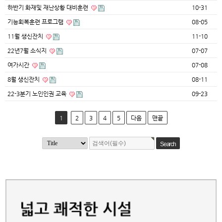
하반기 화재및 재난상황 대비훈련
10-31
기능회복훈련 프로그램
08-05
11월 생신잔치
11-10
22년7월 소식지
07-07
여가시간
07-08
8월 생신잔치
08-11
22-3분기 노인인권 교육
09-23
1
2
3
4
5
다음
맨끝