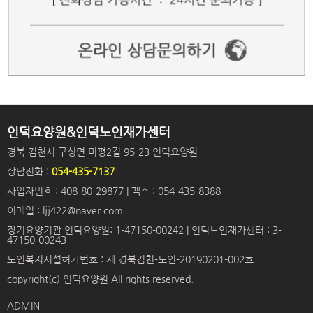
인덕요양원&인덕노인재가센터
경북 김천시 구성면 미평2길 95-23 인덕요양원
상담전화 :
054-435-7137
사업자번호 : 408-80-29877 | 팩스 : 054-435-8388
이메일 : ljj422@naver.com
장기요양기관 인덕요양원: 1-47150-00242 | 인덕노인재가센터 : 3-
47150-00243
노인복지시설허가번호 : 제 경북김천-노인-20190201-002호
copyright(c) 인덕요양원 All rights reserved.
ADMIN