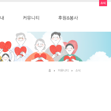
소식
내
커뮤니티
후원&봉사
홈
커뮤니티
소식