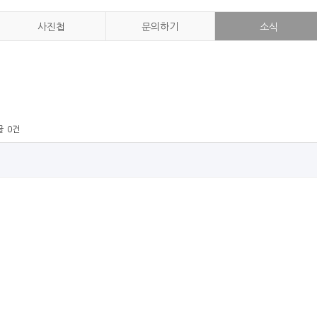
사진첩
문의하기
소식
글
0건