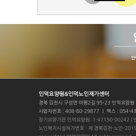
인덕요양원&인덕노인재가센터
경북 김천시 구성면 미평2길 95-23 인덕요양원
사업자번호 : 408-80-29877
|
팩스 : 054-4
장기요양기관 인덕요양원: 1-47150-00242 | 
노인복지시설허가번호 : 제 경북김천-노인-2019