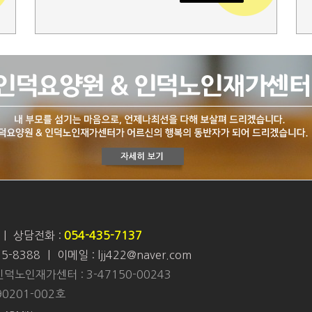
|
상담전화 :
054-435-7137
35-8388
|
이메일 : ljj422@naver.com
인덕노인재가센터 : 3-47150-00243
0201-002호