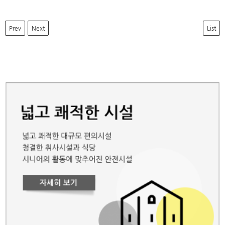
Prev
Next
List