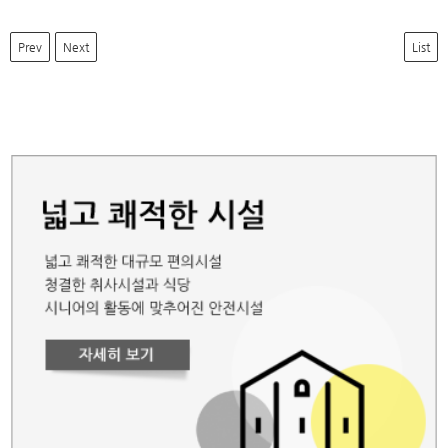
Prev
Next
List