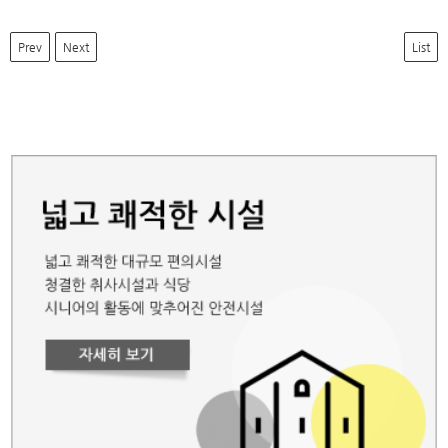
Prev
Next
List