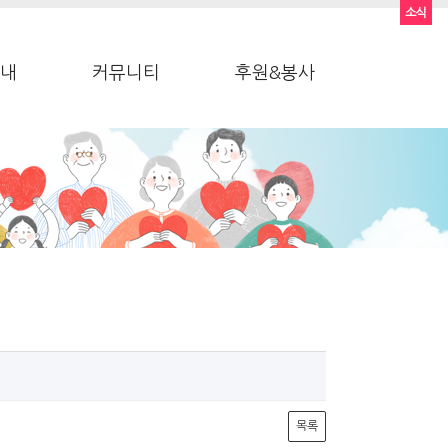
소식
내
커뮤니티
후원&봉사
목록